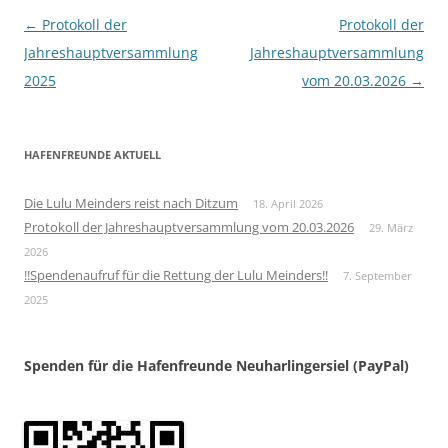
Beitragsnavigation
←
Protokoll der
Protokoll der
Jahreshauptversammlung
Jahreshauptversammlung
2025
vom 20.03.2026
→
HAFENFREUNDE AKTUELL
Die Lulu Meinders reist nach Ditzum
18. April 2026
Protokoll der Jahreshauptversammlung vom 20.03.2026
29. März
2026
!!Spendenaufruf für die Rettung der Lulu Meinders!!
7. September
2025
Spenden für die Hafenfreunde Neuharlingersiel (PayPal)